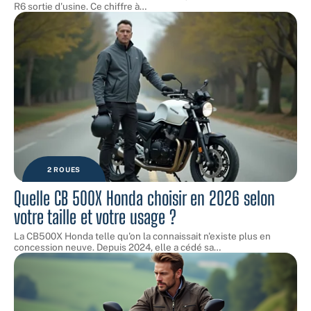
R6 sortie d'usine. Ce chiffre à
…
2 ROUES
Quelle CB 500X Honda choisir en 2026 selon
votre taille et votre usage ?
La CB500X Honda telle qu'on la connaissait n'existe plus en
concession neuve. Depuis 2024, elle a cédé sa
…