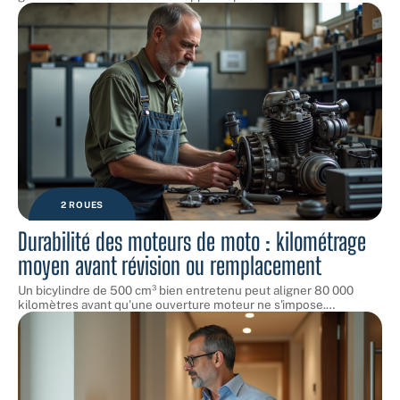
2 ROUES
Durabilité des moteurs de moto : kilométrage
moyen avant révision ou remplacement
Un bicylindre de 500 cm³ bien entretenu peut aligner 80 000
kilomètres avant qu'une ouverture moteur ne s'impose.
…