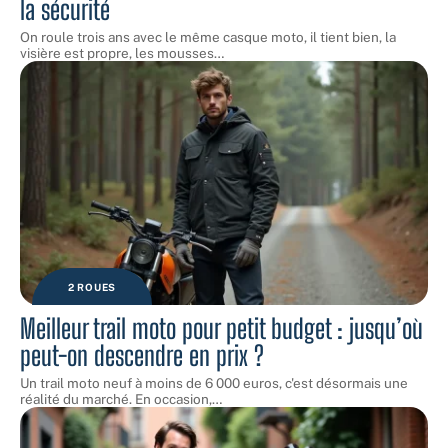
la sécurité
On roule trois ans avec le même casque moto, il tient bien, la
visière est propre, les mousses
…
2 ROUES
Meilleur trail moto pour petit budget : jusqu’où
peut-on descendre en prix ?
Un trail moto neuf à moins de 6 000 euros, c'est désormais une
réalité du marché. En occasion,
…