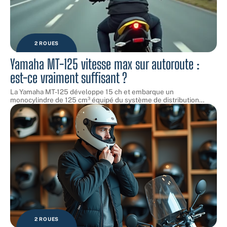
2 ROUES
Yamaha MT-125 vitesse max sur autoroute :
est-ce vraiment suffisant ?
La Yamaha MT-125 développe 15 ch et embarque un
monocylindre de 125 cm³ équipé du système de distribution
…
2 ROUES