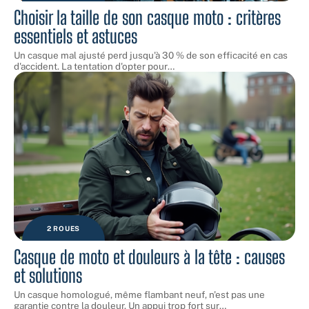
Choisir la taille de son casque moto : critères
essentiels et astuces
Un casque mal ajusté perd jusqu'à 30 % de son efficacité en cas
d'accident. La tentation d'opter pour
…
2 ROUES
Casque de moto et douleurs à la tête : causes
et solutions
Un casque homologué, même flambant neuf, n'est pas une
garantie contre la douleur. Un appui trop fort sur
…